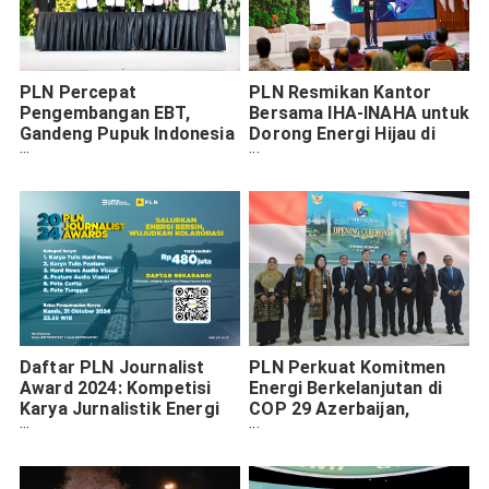
PLN Percepat
PLN Resmikan Kantor
Pengembangan EBT,
Bersama IHA-INAHA untuk
Gandeng Pupuk Indonesia
Dorong Energi Hijau di
dan ACWA Power untuk
Asia Tenggara
Produksi Hidrogen dan
Amonia Hijau
Daftar PLN Journalist
PLN Perkuat Komitmen
Award 2024: Kompetisi
Energi Berkelanjutan di
Karya Jurnalistik Energi
COP 29 Azerbaijan,
Bersih, Total Hadiah Rp
Tawarkan Kerja Sama
480 Juta
Global untuk Transisi
Energi