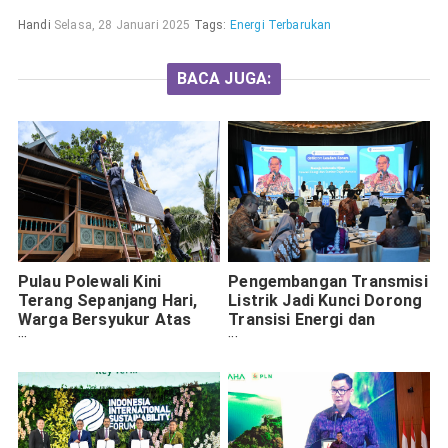
Handi
Selasa, 28 Januari 2025
Tags:
Energi Terbarukan
BACA JUGA:
Pulau Polewali Kini
Pengembangan Transmisi
Terang Sepanjang Hari,
Listrik Jadi Kunci Dorong
Warga Bersyukur Atas
Transisi Energi dan
Kehadiran Listrik
Pertumbuhan Industri
SuperSUN dari PLN