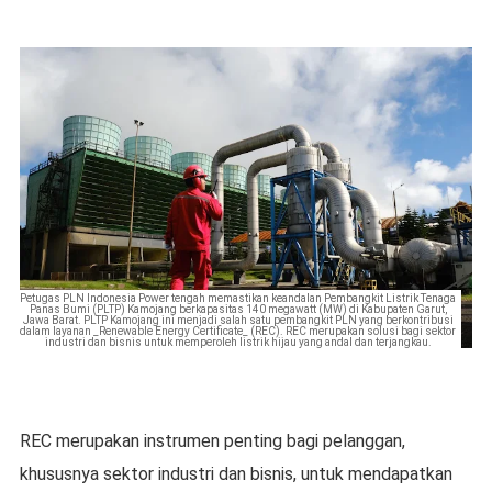
Petugas PLN Indonesia Power tengah memastikan keandalan Pembangkit Listrik Tenaga
Panas Bumi (PLTP) Kamojang berkapasitas 140 megawatt (MW) di Kabupaten Garut,
Jawa Barat. PLTP Kamojang ini menjadi salah satu pembangkit PLN yang berkontribusi
dalam layanan _Renewable Energy Certificate_ (REC). REC merupakan solusi bagi sektor
industri dan bisnis untuk memperoleh listrik hijau yang andal dan terjangkau.
REC merupakan instrumen penting bagi pelanggan,
khususnya sektor industri dan bisnis, untuk mendapatkan