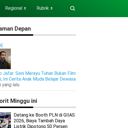
Regional
Rubrik
⏬
⏬
aman Depan
E
b Jafar: Seni Merayu Tuhan Bukan Film
gi, Ini Cerita Anak Muda Belajar Dewasa
i yang lalu
orit Minggu ini
Datang ke Booth PLN di GIIAS
2026, Biaya Tambah Daya
Listrik Dipotong 50 Persen