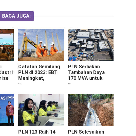
BACA JUGA:
i
Catatan Gemilang
PLN Sediakan
dustri
PLN di 2023: EBT
Tambahan Daya
rise
Meningkat,
170 MVA untuk
Keuangan Sehat
Smelter PT
24
Freeport Indonesia
di Gresik
PLN 123 Raih 14
PLN Selesaikan