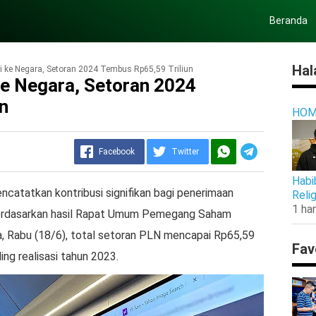
Beranda
Hal
i ke Negara, Setoran 2024 Tembus Rp65,59 Triliun
e Negara, Setoran 2024
n
HOM
Facebook
Twitter
Habi
catatkan kontribusi signifikan bagi penerimaan
Reli
1 har
Berdasarkan hasil Rapat Umum Pemegang Saham
, Rabu (18/6), total setoran PLN mencapai Rp65,59
Fav
ing realisasi tahun 2023.