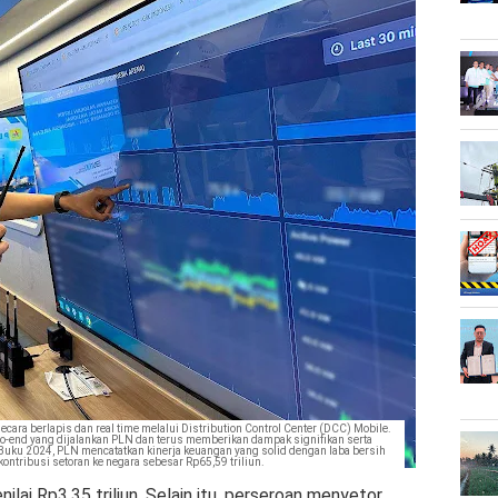
cara berlapis dan real time melalui Distribution Control Center (DCC) Mobile.
d-to-end yang dijalankan PLN dan terus memberikan dampak signifikan serta
 Buku 2024, PLN mencatatkan kinerja keuangan yang solid dengan laba bersih
kontribusi setoran ke negara sebesar Rp65,59 triliun.
senilai Rp3,35 triliun. Selain itu, perseroan menyetor