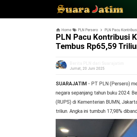
Home
PLN Persero
PLN Pacu Kontribus
PLN Pacu Kontribusi K
Tembus Rp65,59 Triliu
Berita PLN dari Suarajatim
Jumat, 20 Juni 2025
SUARAJATIM
- PT PLN (Persero) men
negara sepanjang tahun buku 2024. 
(RUPS) di Kementerian BUMN, Jakarta
triliun. Angka ini tumbuh 17,98% diband