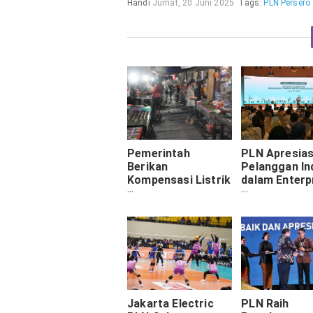
Handi
Jumat, 20 Juni 2025
Tags:
PLN Persero
Pemerintah
PLN Apresias
Berikan
Pelanggan In
Kompensasi Listrik
dalam Enterp
Rp 17,8 Triliun
Customer
kepada PLN untuk
Gathering 20
Pemulihan Ekonomi
Jakarta Electric
PLN Raih