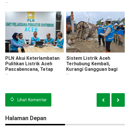
Fasilitas Umum di Aceh
PLN Akui Keterlambatan
Sistem Listrik Aceh
Pulihkan Listrik Aceh
Terhubung Kembali,
Pascabencana, Tetap
Kurangi Gangguan bagi
Berkomitmen Percepat
Pelanggan
Penormalan
Lihat
Komentar
Halaman Depan