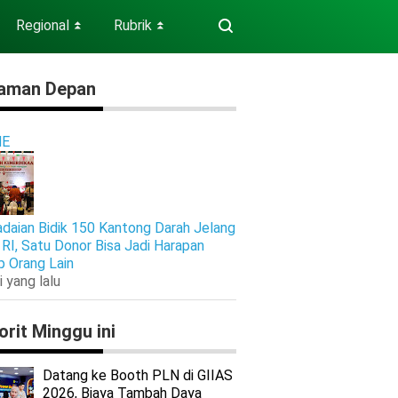
Regional
Rubrik
⏬
⏬
aman Depan
E
daian Bidik 150 Kantong Darah Jelang
RI, Satu Donor Bisa Jadi Harapan
p Orang Lain
i yang lalu
orit Minggu ini
Datang ke Booth PLN di GIIAS
2026, Biaya Tambah Daya