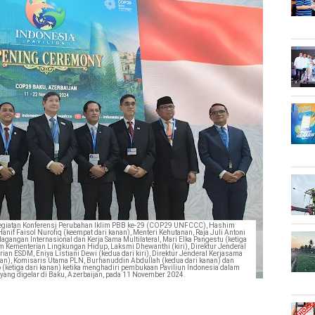
kegiatan Konferensi Perubahan Iklim PBB ke-29 (COP29 UNFCCC), Hashim
if Faisol Nurofiq (keempat dari kanan), Menteri Kehutanan, Raja Juli Antoni
agangan Internasional dan Kerja Sama Multilateral, Mari Elka Pangestu (ketiga
lim Kementerian Lingkungan Hidup, Laksmi Dhewanthi (kiri), Direktur Jenderal
an ESDM, Eniya Listiani Dewi (kedua dari kiri), Direktur Jenderal Kerjasama
kanan), Komisaris Utama PLN, Burhanuddin Abdullah (kedua dari kanan) dan
(ketiga dari kanan) ketika menghadiri pembukaan Paviliun Indonesia dalam
9 yang digelar di Baku, Azerbaijan, pada 11 November 2024.