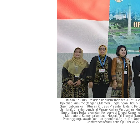
Utusan Khusus Presiden Republik Indonesia untuk 
Djojohadikusumo (tengah), Menteri Lingkungan Hidup, Han
(keempat dari kiri), Utusan Khusus Presiden Bidang Perd
dari kiri), Direktur Jenderal Pengendalian Perubahan Ik
Energi Baru Terbarukan dan Konservasi Energi Kementeri
Multilateral Kementerian Luar Negeri, Tri Tharyat (
Penanggung Jawab Paviliun Indonesia Agus Justianto 
Conference of the Parties (COP) ke-2