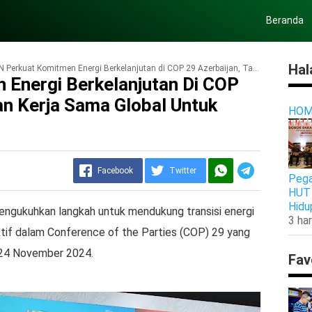
Beranda
Hal
Perkuat Komitmen Energi Berkelanjutan di COP 29 Azerbaijan, Tawarkan Kerja Sama Global untuk Transisi Energi
 Energi Berkelanjutan Di COP
an Kerja Sama Global Untuk
HOM
Facebook
Twitter
Pega
HUT 
Hidu
ngukuhkan langkah untuk mendukung transisi energi
3 har
ktif dalam Conference of the Parties (COP) 29 yang
1-24 November 2024.
Fav