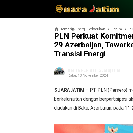
Home
Energi Terbarukan
Forum
PLN 
PLN Perkuat Komitmen
29 Azerbaijan, Tawark
Transisi Energi
Berita PLN dari Suarajatim
Rabu, 13 November 2024
SUARAJATIM
– PT PLN (Persero) me
berkelanjutan dengan berpartisipasi a
diadakan di Baku, Azerbaijan, pada 1