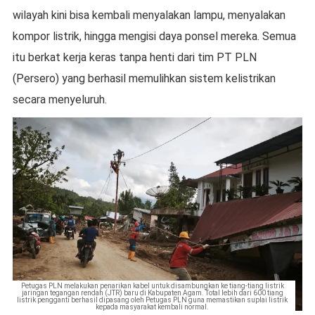
wilayah kini bisa kembali menyalakan lampu, menyalakan
kompor listrik, hingga mengisi daya ponsel mereka. Semua
itu berkat kerja keras tanpa henti dari tim PT PLN
(Persero) yang berhasil memulihkan sistem kelistrikan
secara menyeluruh.
Petugas PLN melakukan penarikan kabel untuk disambungkan ke tiang-tiang listrik
jaringan tegangan rendah (JTR) baru di Kabupaten Agam. Total lebih dari 600 tiang
listrik pengganti berhasil dipasang oleh Petugas PLN guna memastikan suplai listrik
kepada masyarakat kembali normal.