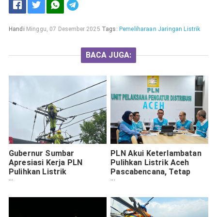
Handi
Minggu, 07 Desember 2025
Tags:
Pemeliharaan Jaringan Listrik
BACA JUGA:
Gubernur Sumbar
PLN Akui Keterlambatan
Apresiasi Kerja PLN
Pulihkan Listrik Aceh
Pulihkan Listrik
Pascabencana, Tetap
Pascabencana
Berkomitmen Percepat
Penormalan