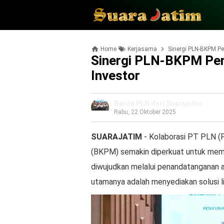
Home
Kerjasama
Sinergi PLN-BKPM Per
Sinergi PLN-BKPM Perc
Investor
Berita PLN dari Suarajatim
Rabu, 22 Oktober 2025
SUARAJATIM
- Kolaborasi PT PLN (
(BKPM) semakin diperkuat untuk memper
diwujudkan melalui penandatanganan a
utamanya adalah menyediakan solusi lis