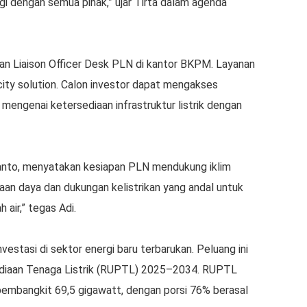
ergi dengan semua pihak,” ujar Tirta dalam agenda
n Liaison Officer Desk PLN di kantor BKPM. Layanan
icity solution. Calon investor dapat mengakses
i mengenai ketersediaan infrastruktur listrik dengan
rianto, menyatakan kesiapan PLN mendukung iklim
aan daya dan dukungan kelistrikan yang andal untuk
 air,” tegas Adi.
vestasi di sektor energi baru terbarukan. Peluang ini
diaan Tenaga Listrik (RUPTL) 2025–2034. RUPTL
mbangkit 69,5 gigawatt, dengan porsi 76% berasal