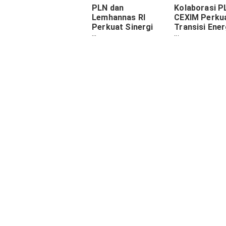
PLN dan
Kolaborasi P
Lemhannas RI
CEXIM Perku
Perkuat Sinergi
Transisi Ener
Data Dukung
Indonesia de
Ketahanan Energi
Investasi US
Nasional
Miliar
PLN Raih
PLN dan Ant
Pendanaan Senilai
Berkolaboras
Rp20,1 Triliun
Pasok Listri
untuk Energi
Bersih untuk
Terbarukan di COP
Smelter Fero
29
di Kolaka
Lihat
Komentar