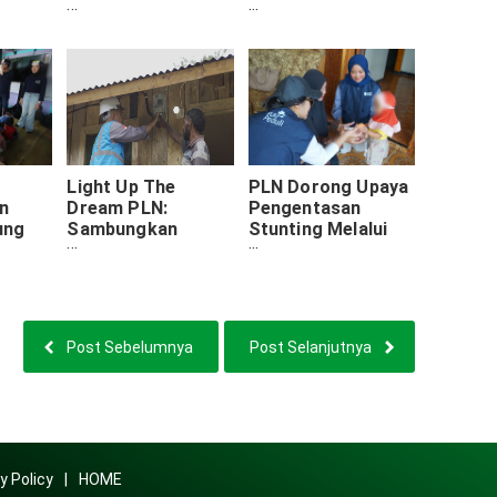
elalui
11.300 Pemudik
Seluruh Indonesia
mput
dengan
Transportasi Aman
Light Up The
PLN Dorong Upaya
n
Dream PLN:
Pengentasan
ung
Sambungkan
Stunting Melalui
alui
Listrik Gratis
Program Zero
PLN
untuk 12.011
Stunting
 Day
Keluarga
Eggcellent di
Prasejahtera di
Malang
2024
Post Sebelumnya
Post Selanjutnya
y Policy
HOME