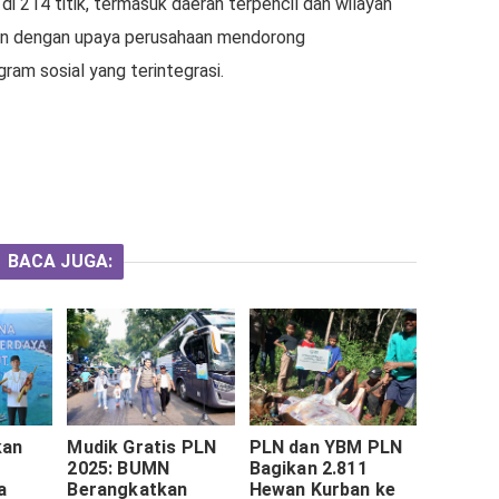
 214 titik, termasuk daerah terpencil dan wilayah
lan dengan upaya perusahaan mendorong
ram sosial yang terintegrasi.
BACA JUGA:
kan
Mudik Gratis PLN
PLN dan YBM PLN
2025: BUMN
Bagikan 2.811
a
Berangkatkan
Hewan Kurban ke