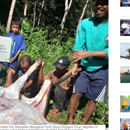
matan Elar, Kabupaten Manggarai Timur, Nusa Tenggara Timur. Kegiatan ini
mitmen untuk berbagi kebahagiaan Iduladha kepada masyarakat.