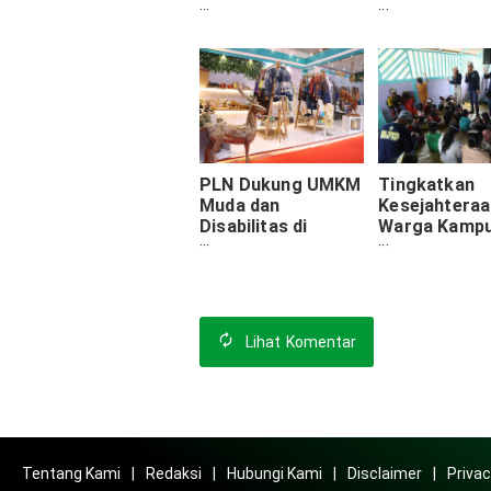
2.597 Keluarga
Lembongan M
Prasejahtera Raih
Budidaya Ru
Cahaya Baru
Laut
PLN Dukung UMKM
Tingkatkan
Muda dan
Kesejahteraa
Disabilitas di
Warga Kamp
Inacraft 2024
Pemulung Mel
Aksi Sosial 
Youth Energy
Lihat
Komentar
Tentang Kami
Redaksi
Hubungi Kami
Disclaimer
Privac