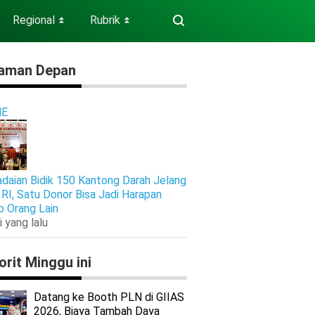
Regional
Rubrik
⏬
⏬
aman Depan
E
daian Bidik 150 Kantong Darah Jelang
RI, Satu Donor Bisa Jadi Harapan
p Orang Lain
i yang lalu
orit Minggu ini
Datang ke Booth PLN di GIIAS
2026, Biaya Tambah Daya