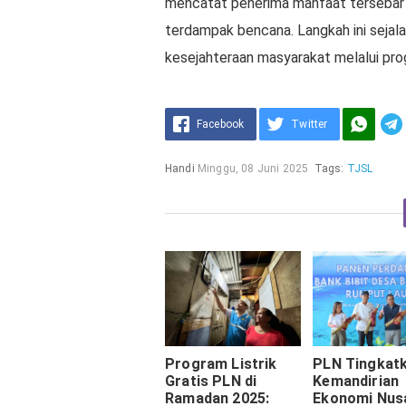
mencatat penerima manfaat tersebar di
terdampak bencana. Langkah ini seja
kesejahteraan masyarakat melalui prog
Facebook
Twitter
Handi
Minggu, 08 Juni 2025
Tags:
TJSL
Program Listrik
PLN Tingkat
Gratis PLN di
Kemandirian
Ramadan 2025:
Ekonomi Nus