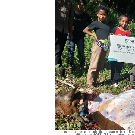
Ilustrasi proses penyembelihan hewan kurban di Keca
diinisiasi oleh YBM PLN sebagai wujud ko