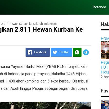
Beranda
Hal
 2.811 Hewan Kurban ke Seluruh Indonesia
ikan 2.811 Hewan Kurban Ke
HOM
Facebook
Twitter
Pega
rsama Yayasan Baitul Maal (YBM) PLN menyalurkan
HUT 
Hidu
h di Indonesia pada perayaan Iduladha 1446 Hijriah.
2 har
api, 1.408 ekor kambing, dan 5 ekor kerbau. Distribusi
a dari Aceh hingga Papua, sebagai bagian dari upaya
Fav