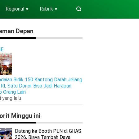
Regional
Rubrik
⏬
⏬
aman Depan
E
daian Bidik 150 Kantong Darah Jelang
RI, Satu Donor Bisa Jadi Harapan
p Orang Lain
i yang lalu
orit Minggu ini
Datang ke Booth PLN di GIIAS
2026, Biaya Tambah Daya