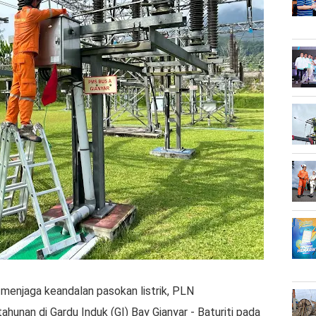
menjaga keandalan pasokan listrik, PLN
hunan di Gardu Induk (GI) Bay Gianyar - Baturiti pada