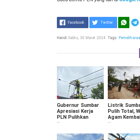
Facebook
Twitter
Handi
Sabtu, 30 Maret 2024
Tags:
Pemeliharaa
Gubernur Sumbar
Listrik Sumb
Apresiasi Kerja
Pulih Total, 
PLN Pulihkan
Agam Kembal
Listrik
Menikmati T
Pascabencana