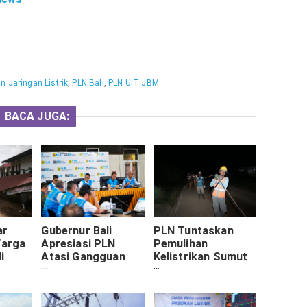
n Jaringan Listrik
,
PLN Bali
,
PLN UIT JBM
BACA JUGA:
ar
Gubernur Bali
PLN Tuntaskan
Warga
Apresiasi PLN
Pemulihan
i
Atasi Gangguan
Kelistrikan Sumut
erang
Listrik dalam 12
100 Persen. Sumut
Jam, Siap Dukung
Kembali Menyala
Event Internasional