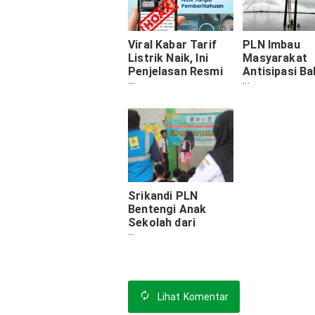
Viral Kabar Tarif
PLN Imbau
Listrik Naik, Ini
Masyarakat
Penjelasan Resmi
Antisipasi B
PLN
Listrik Saat
Ekstrem: Tip
Aman & Lang
Darurat
Srikandi PLN
Bentengi Anak
Sekolah dari
Bahaya Jaringan
Listrik Tegangan
Tinggi
Lihat
Komentar