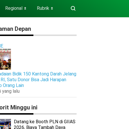
Regional
Rubrik
⏬
⏬
aman Depan
E
daian Bidik 150 Kantong Darah Jelang
RI, Satu Donor Bisa Jadi Harapan
p Orang Lain
i yang lalu
orit Minggu ini
Datang ke Booth PLN di GIIAS
2026, Biaya Tambah Daya