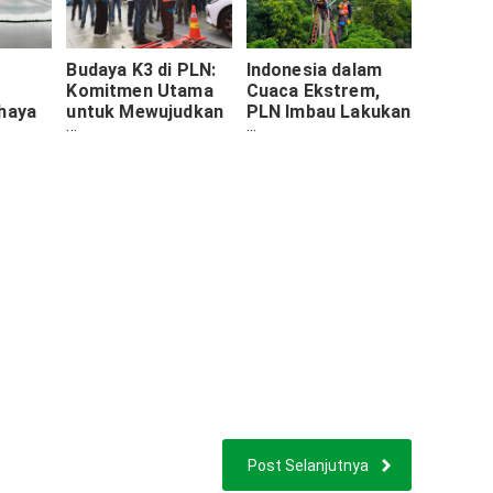
Budaya K3 di PLN:
Indonesia dalam
Komitmen Utama
Cuaca Ekstrem,
ahaya
untuk Mewujudkan
PLN Imbau Lakukan
 Cuaca
Zero Harm Zero
Ini Demi
s
Loss
Keselamatan
kah
Post Selanjutnya