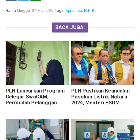
Handi
Minggu, 04 Mei 2025
Tags:
Apresiasi
,
PLN Bali
BACA JUGA:
PLN Luncurkan Program
PLN Pastikan Keandalan
Gelegar SwaCAM,
Pasokan Listrik Nataru
Permudah Pelanggan
2024, Menteri ESDM
Catat Pemakaian Listrik
Apresiasi Kesiapan PLTU
Mandiri
Suralaya