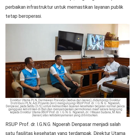
perbaikan infrastruktur untuk memastikan layanan publik
tetap beroperasi.
Direktur Utama PLN, Darmawan Prasodjo (kedua dari kanan), didampingi Direktur
Distribusi PLN, Adi Priyanto (kiri) mengunjungi RSUP Prof. dr. I.G.N.G. Ngoerah,
Denpasar, pada Sabtu (3/5) untuk memastikan layanan kesehatan berjalan normal pasca
gangguan kelistrikan di Bali dan menyampaikan permohonan maaf secara langsung
kepada Direktur Utama RSUP Prof. dr. I.G.N.G. Ngoerah, dr. I Wayan Sudana, M.Kes
(kanan) atas ketidaknyamanan yang ditimbulkan.
RSUP Prof. dr. I.G.N.G. Ngoerah Denpasar menjadi salah
satu fasilitas kesehatan yang terdampak. Direktur Utama