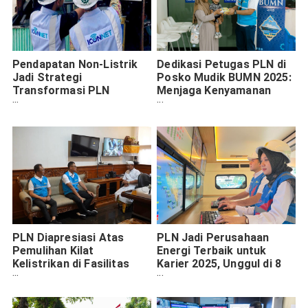
Pendapatan Non-Listrik
Dedikasi Petugas PLN di
Jadi Strategi
Posko Mudik BUMN 2025:
Transformasi PLN
Menjaga Kenyamanan
Menembus Fortune Global
Pemudik dengan Layanan
500
Prima
PLN Diapresiasi Atas
PLN Jadi Perusahaan
Pemulihan Kilat
Energi Terbaik untuk
Kelistrikan di Fasilitas
Karier 2025, Unggul di 8
Vital Bali
Indikator LinkedIn