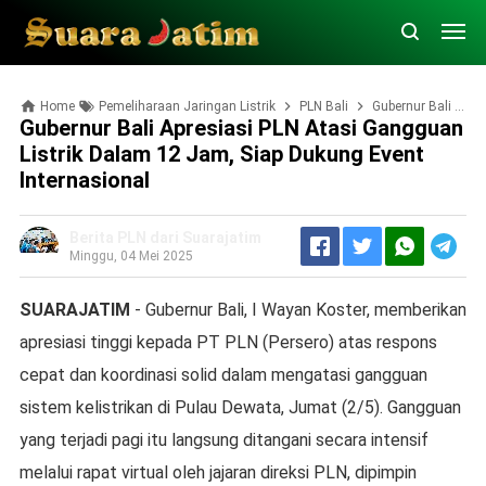
Home
Pemeliharaan Jaringan Listrik
PLN Bali
Gubernur Bali Apresiasi PLN Atasi Gangguan Listrik dalam 12 Jam, Siap Dukung Event Internasional
Gubernur Bali Apresiasi PLN Atasi Gangguan
Listrik Dalam 12 Jam, Siap Dukung Event
Internasional
Berita PLN dari Suarajatim
Minggu, 04 Mei 2025
SUARAJATIM
- Gubernur Bali, I Wayan Koster, memberikan
apresiasi tinggi kepada PT PLN (Persero) atas respons
cepat dan koordinasi solid dalam mengatasi gangguan
sistem kelistrikan di Pulau Dewata, Jumat (2/5). Gangguan
yang terjadi pagi itu langsung ditangani secara intensif
melalui rapat virtual oleh jajaran direksi PLN, dipimpin