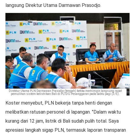
langsung Direktur Utama Darmawan Prasodjo.
Direktur Utama PLN Darmawan Prasodjo (tengah) ketika memimpin langsung rapat
pemulihan sistem kelistrikan Bali di PLTDG Pesanggaran pada Sabtu pagi (3/5).
Koster menyebut, PLN bekerja tanpa henti dengan
melibatkan ratusan personel di lapangan. "Dalam waktu
kurang dari 12 jam, listrik di Bali sudah pulih total. Saya
apresiasi langkah sigap PLN, termasuk laporan transparan