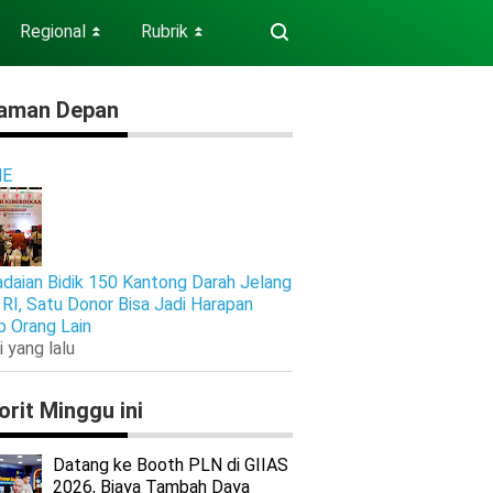
Regional
Rubrik
⏬
⏬
aman Depan
E
daian Bidik 150 Kantong Darah Jelang
RI, Satu Donor Bisa Jadi Harapan
p Orang Lain
i yang lalu
orit Minggu ini
Datang ke Booth PLN di GIIAS
2026, Biaya Tambah Daya