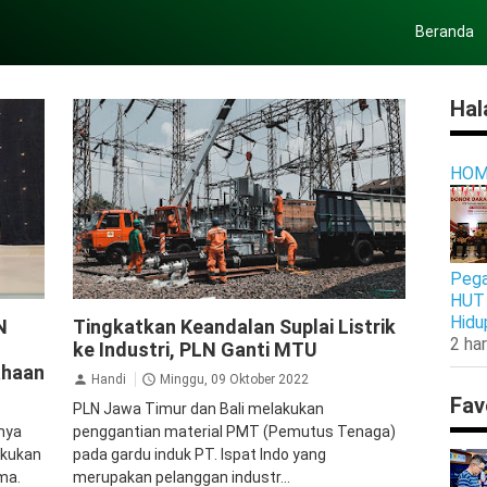
Beranda
Hal
HOM
Pega
HUT 
PLN UIT JBM
Hidu
N
Tingkatkan Keandalan Suplai Listrik
2 har
ke Industri, PLN Ganti MTU
ahaan
Handi
Minggu, 09 Oktober 2022
Fav
PLN Jawa Timur dan Bali melakukan
nya
penggantian material PMT (Pemutus Tenaga)
akukan
pada gardu induk PT. Ispat Indo yang
ma.
merupakan pelanggan industr...