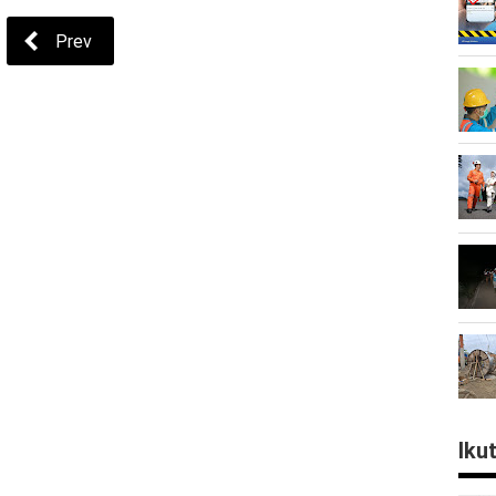
Prev
Iku